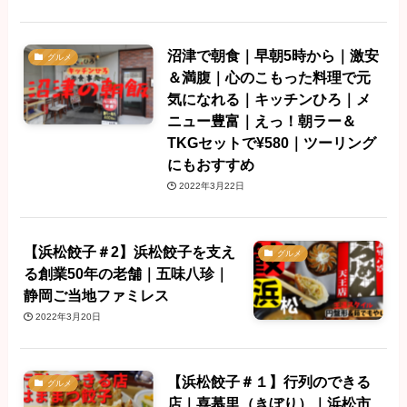
沼津で朝食｜早朝5時から｜激安
グルメ
＆満腹｜心のこもった料理で元
気になれる｜キッチンひろ｜メ
ニュー豊富｜えっ！朝ラー＆
TKGセットで¥580｜ツーリング
にもおすすめ
2022年3月22日
【浜松餃子＃2】浜松餃子を支え
グルメ
る創業50年の老舗｜五味八珍｜
静岡ご当地ファミレス
2022年3月20日
【浜松餃子＃１】行列のできる
グルメ
店｜喜慕里（きぼり）｜浜松市