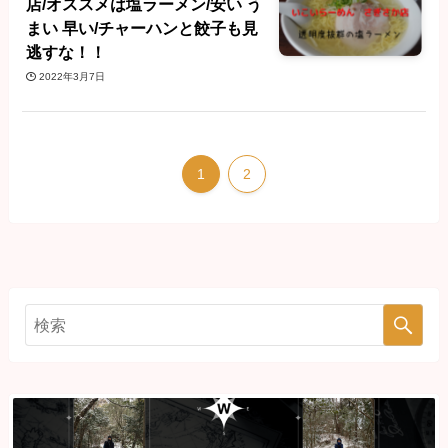
店/オススメは塩ラーメン/安い う
まい 早い/チャーハンと餃子も見
逃すな！！
2022年3月7日
1
2