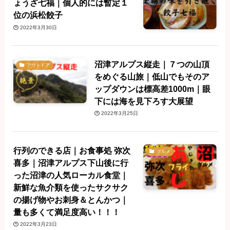
ょうざ七福｜個人的には暫定１
位の浜松餃子
2022年3月30日
沼津アルプス縦走｜７つの山頂
アウトドア
をめぐる山旅｜低山でもそのア
ップダウンは標高差1000m｜眼
下には海を見下ろす大展望
2022年3月25日
行列のできる店｜お食事処 弥次
グルメ
喜多｜沼津アルプス下山後に行
った沼津の人気ローカル食堂｜
新鮮な魚介類を使ったサクサク
の揚げ物やお刺身＆とんかつ｜
量も多くて満足度高い！！！
2022年3月23日