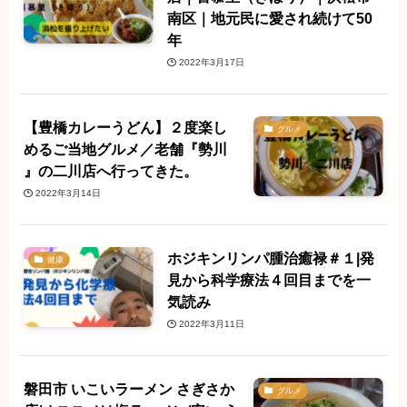
南区｜地元民に愛され続けて50
年
2022年3月17日
【豊橋カレーうどん】２度楽し
グルメ
めるご当地グルメ／老舗『勢川
』の二川店へ行ってきた。
2022年3月14日
ホジキンリンパ腫治癒禄＃１|発
健康
見から科学療法４回目までを一
気読み
2022年3月11日
磐田市 いこいラーメン さぎさか
グルメ