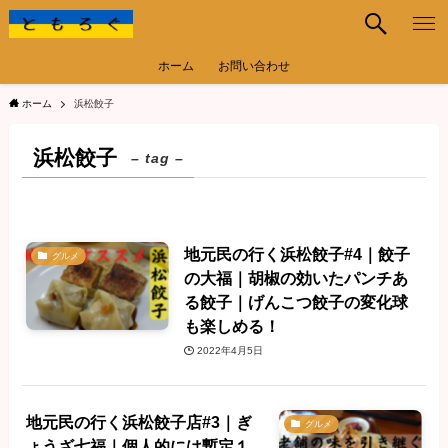
ホーム
お問い合わせ
ホーム
浜松餃子
浜松餃子
– tag –
地元民の行く浜松餃子#4｜餃子
グルメ
の大福｜胡椒の効いたパンチあ
る餃子｜げんこつ餃子の変化球
も楽しめる！
2022年4月5日
地元民の行く浜松餃子店#3｜ぎ
グルメ
ょうざ七福｜個人的には暫定１