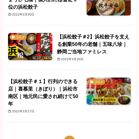
位の浜松餃子
2022年3月30日
【浜松餃子＃2】浜松餃子を支え
グルメ
る創業50年の老舗｜五味八珍｜
静岡ご当地ファミレス
2022年3月20日
【浜松餃子＃１】行列のできる
グルメ
店｜喜慕里（きぼり）｜浜松市
南区｜地元民に愛され続けて50
年
2022年3月17日